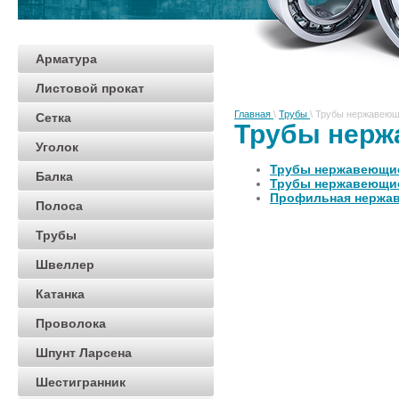
Арматура
Листовой прокат
Главная
\
Трубы
\
Трубы нержавею
Сетка
Трубы нер
Уголок
Трубы нержавеющие
Балка
Трубы нержавеющи
Профильная нержа
Полоса
Трубы
Швеллер
Катанка
Проволока
Шпунт Ларсена
Шестигранник