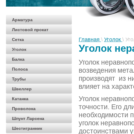
Арматура
Листовой прокат
Главная
\
Уголок
\
Уго
Сетка
Уголок не
Уголок
Балка
Уголок неравноп
возведения мета
Полоса
производят из н
Трубы
влияет на характ
Швеллер
Уголок неравноп
Катанка
точности. Его дл
Проволока
необходимости п
Шпунт Ларсена
уголок неравно
Шестигранник
достоинствами у